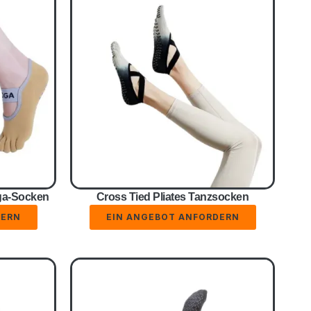
ga-Socken
Cross Tied Pliates Tanzsocken
DERN
EIN ANGEBOT ANFORDERN