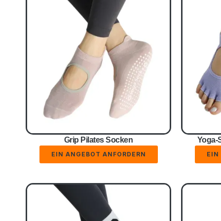
Grip Pilates Socken
Yoga-S
EIN ANGEBOT ANFORDERN
EIN