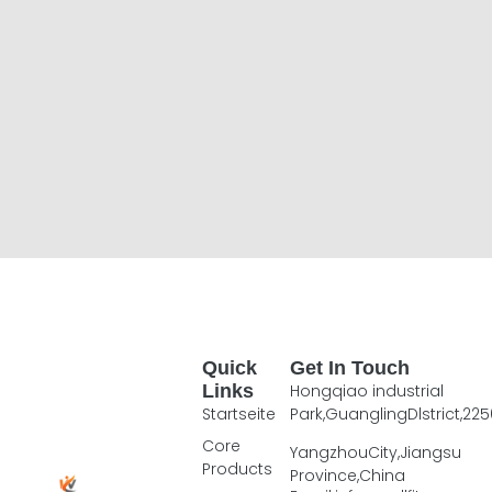
Quick
Get In Touch
Links
Hongqiao industrial
Startseite
Park,GuanglingDlstrict,225
Core
YangzhouCity,Jiangsu
Products
Province,China