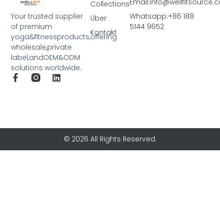
Email:info@wellfitsource
Collections
Your trusted supplier
Whatsapp:+86 188
Über
of premium
5144 9652
Kontakt
yoga&fitnessproducts,offering
wholesale,private
label,andOEM&ODM
solutions worldwide.
© 2026 All Rights Reserved.