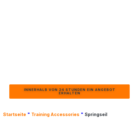
Spitzensportler Vertrauen Und
Das Kunden Lieben.
Wellfitsource bietet nicht nur Springseile an, sondern
entwickelt Performance-Tools für das Branding. Ganz
gleich, ob Sie eine neue Fitnesslinie einführen oder Ihre
Trainingskategorie erweitern, unsere Seile sind so
konzipiert, dass sie bewegen
mit
Ihre Vision.
Von
Hochgeschwindigkeitskabel
zu
ergonomische
Griffe
Jedes Detail ist so gestaltet, dass es die
Erwartungen der Profis erfüllt - und dennoch auf Ihre
Bedürfnisse als Eigenmarke zugeschnitten ist.
INNERHALB VON 24 STUNDEN EIN ANGEBOT
ERHALTEN
Startseite
"
Training Accessories
"
Springseil