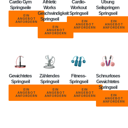
Cardio Gym
Athletic
Cardio-
Übung
Springseile
Works
Workout
Seilspringen
Geschwindigkeit
Springseil
Springseil
EIN
ANGEBOT
Springseil
EIN
EIN
ANFORDERN
ANGEBOT
ANGEBOT
EIN
ANFORDERN
ANFORDERN
ANGEBOT
ANFORDERN
Gewichtetes
Zählendes
Fitness-
Schnurloses
Springseil
Springseil
Springseil
Gewichtetes
Springseil
EIN
EIN
EIN
ANGEBOT
ANGEBOT
ANGEBOT
EIN
ANFORDERN
ANFORDERN
ANFORDERN
ANGEBOT
ANFORDERN