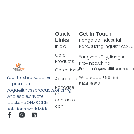
Quick
Get In Touch
Links
Hongqiao industrial
Inicio
Park,GuanglingDlstrict,225
Core
YangzhouCity,Jiangsu
Products
Province,China
Email:info@wellfitsource
Collections
Your trusted supplier
Whatsapp:+86 188
Acerca de
of premium
5144 9652
Póngase
yoga&fitnessproducts,offering
en
wholesale,private
contacto
label,andOEM&ODM
con
solutions worldwide.